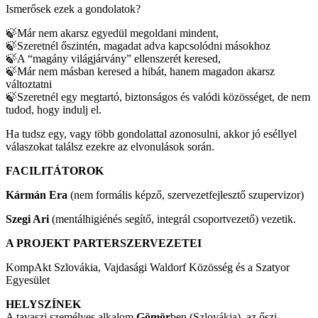
Ismerősek ezek a gondolatok?
🍃Már nem akarsz egyedül megoldani mindent,
🍃Szeretnél őszintén, magadat adva kapcsolódni másokhoz
🍃A “magány világjárvány” ellenszerét keresed,
🍃Már nem másban keresed a hibát, hanem magadon akarsz
változtatni
🍃Szeretnél egy megtartó, biztonságos és valódi közösséget, de nem
tudod, hogy indulj el.
Ha tudsz egy, vagy több gondolattal azonosulni, akkor jó eséllyel
válaszokat találsz ezekre az elvonulások során.
FACILITÁTOROK
Kármán Era
(nem formális képző, szervezetfejlesztő szupervizor)
Szegi Ari
(mentálhigiénés segítő, integrál csoportvezető) vezetik.
A PROJEKT PARTERSZERVEZETEI
KompAkt Szlovákia, Vajdasági Waldorf Közösség és a Szatyor
Egyesület
HELYSZÍNEK
A tavaszi személyes alkalom
Gömör
ben (Szlovákia), az őszi