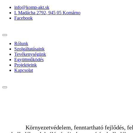
info@komp-akt.sk
I. Madácha 2792, 945 05 Komárno
Facebook
Rólunk
Szolgáltatásaink
Tevékenységünk
Együttműködés
Projektjeink
Kapcsolat
Környezetvédelem, fenntartható fejlődés, fe