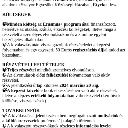
alkalom a Szatyor Egyesület Közösségi Házában,
Etyek
en lesz.
KÖLTSÉGEK
🍃Minden költség
az
Erasmus+ program
által finanszírozott,
beleértve az utazási, szállás, étkezési költségeket, illetve maga a
részvételt a személyes elvonulásokon és a 3 online egyéni
beszélgetés alkalmakon.
🍃A kiválasztás után visszaigazoljuk részvételedet a képzési
folyamatban és egy egyszeri, 50 Eurós
regisztrációs díj
jal tudod azt
biztosítani.
RÉSZVÉTELI FELTÉTELEK
🍃Teljes részvétel
mindkét személyes elvonuláson.
🍃Az elvonulások előtti
felkészülési
folyamatban való aktív
részvétel.
🍃A jelentkezési űrlap kitöltése
2024 március 20-áig
.
🍃A képzést követő
e-book elkészítésében való aktív részvétel,
illetve a képzés
értékelő folyamata
iban való részvétel (kérdőívek
kitöltése, visszajelzések).
TOVÁBBI INFÓK
🍃 A kiválasztás a jelentkezésekben megfogalmazott
motiváció
k és
a
küldő szervezet
ek preferenciája alapján történnek.
🍃A kiválasztott résztvevőknek részletes
információs levele
t