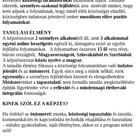
keretében
közösségi facilitátorokat
indítottunk útjára. Tanulási
sikereik,
személyes-szakmai fejlődés
ük arra motivált minket, hogy
teret adjunk a folytatásnak, hogy minél több közösséget elindító,
közösségben tudatosan jelenlevő ember
mozdítson előre pozitív
folyamatokat
.
TANULÁSI ÉLMÉNY
A képzéssorozat
2 személyes alkalom
ból áll, amit
3 alkalommal
egyéni online beszélgetés
egészít ki, támogatva ezzel az egyéni
fejlődési folyamatokat. A folyamatban összesen
15 fő
vesz részt,
három országból,
Magyarországról, Szlovákiából és Szerbiából
.
A képzéssorozat
közös nyelve a magyar
.
A tanuális élmény fókusza a közösségi folyamatokban való
tudatos
jelenlét
és az
önismeret
. Egyik sincs meg a másik nélkül, ezek
egyensúly
a a személyes fejlődésben kiemelt és elengedhetetlen.
Módszer
einket a
tapasztalati
/ nem formális tanulás megközelítésére
építjük figyelembe véve a
reflexiót
és a
mindennapi életbevaló
integrálás
fontosságát.
KINEK SZÓL EZ A KÉPZÉS?
Ha érdekel az
önismeret
i munka,
közösségi tapasztalás
és tanulás,
kommunikációs és kapcsolódási technikák elsajátítása és használata
– mindez gyakorlatban, saját élményben, akkor ez a program neked
szól!