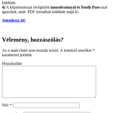
küldünk.
🍃A képzéssorozat elvégézést
tanusítvánnyal és Youth Pass
-szal
igazoljuk, amit PDF formában küldünk majd ki.
Jelentkezz itt!
Vélemény, hozzászólás?
Az e-mail-címet nem tesszük közzé.
A kötelező mezőket
*
karakterrel jelöltük
Hozzászólás
Név
*