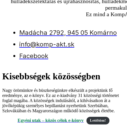
hulladékszelektálás és újrahasznosítás, hulladékm
permakul
Ez mind a KompA
Madácha 2792, 945 05 Komárno
info@komp-akt.sk
Facebook
Kisebbségek közösségben
Nagy örömünkre és büszkeségünkre elkészült a projektünk fő
eredménye, az e-könyv. Ez az e-kiadvány 31 közösségi történetet
foglal magába. A közösségek indulásától, a kihívásaikon át a
jövőképükig személyes bepillantást nyerhetünk Szerbiában,
Szlovákiában és Magyarországon működő közösségek életébe.
Egyéni utak – közös célok e-könyv
Letöltöm!