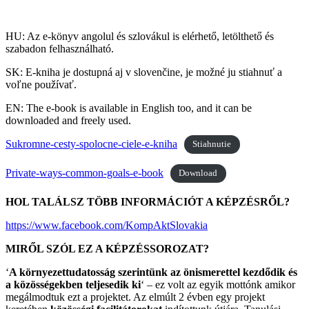
HU: Az e-könyv angolul és szlovákul is elérhető, letölthető és
szabadon felhasználható.
SK: E-kniha je dostupná aj v slovenčine, je možné ju stiahnuť a
voľne používať.
EN: The e-book is available in English too, and it can be
downloaded and freely used.
Sukromne-cesty-spolocne-ciele-e-kniha
Stiahnutie
Private-ways-common-goals-e-book
Download
HOL TALÁLSZ TÖBB INFORMÁCIÓT A KÉPZÉSRŐL?
https://www.facebook.com/KompAktSlovakia
MIRŐL SZÓL EZ A KÉPZÉSSOROZAT?
‘
A környezettudatosság szerintünk az önismerettel kezdődik és
a közösségekben teljesedik ki
‘ – ez volt az egyik mottónk amikor
megálmodtuk ezt a projektet. Az elmúlt 2 évben egy projekt